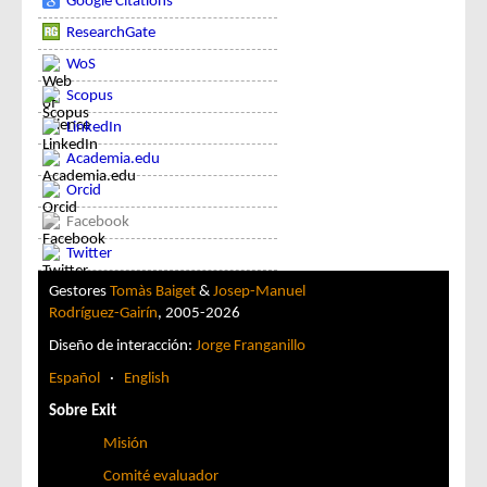
Google Citations
ResearchGate
WoS
Scopus
LinkedIn
Academia.edu
Orcid
Facebook
Twitter
Gestores
Tomàs Baiget
&
Josep-Manuel
Rodríguez-Gairín
, 2005-2026
Diseño de interacción:
Jorge Franganillo
Español
·
English
Sobre Exit
Misión
Comité evaluador