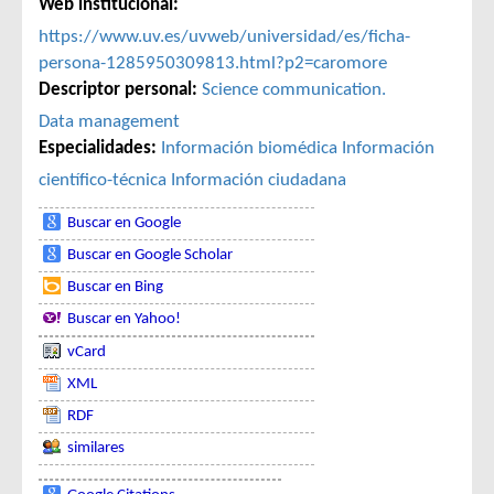
Web institucional:
https://www.uv.es/uvweb/universidad/es/ficha-
persona-1285950309813.html?p2=caromore
Descriptor personal:
Science communication.
Data management
Especialidades:
Información biomédica
Información
científico-técnica
Información ciudadana
Buscar en Google
Buscar en Google Scholar
Buscar en Bing
Buscar en Yahoo!
vCard
XML
RDF
similares