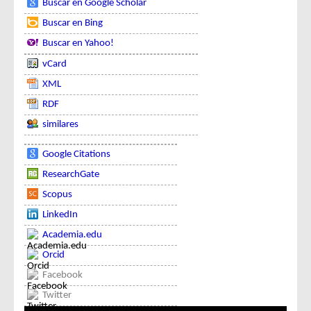
Buscar en Google Scholar
Buscar en Bing
Buscar en Yahoo!
vCard
XML
RDF
similares
Google Citations
ResearchGate
Scopus
LinkedIn
Academia.edu
Orcid
Facebook
Twitter