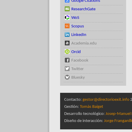
Google Citations
ResearchGate
WoS
Scopus
LinkedIn
Academia.edu
Orcid
Facebook
Twitter
Bluesky
Contacto:
gestor@directorioexit.info
2
Gestión:
Tomàs Baiget
Desarrollo tecnológico:
Josep-Manuel 
Diseño de interacción:
Jorge Franganil