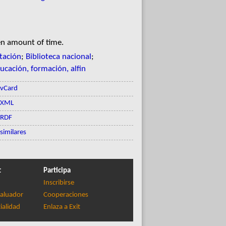
en amount of time.
tación
;
Biblioteca nacional
;
ucación, formación, alfin
vCard
XML
RDF
similares
t
Participa
Inscribirse
aluador
Cooperaciones
ialidad
Enlaza a Exit