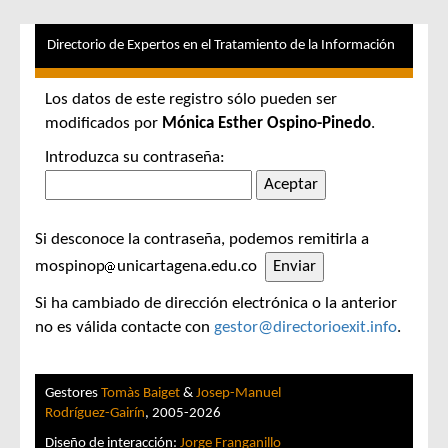
Directorio de Expertos en el Tratamiento de la Información
Los datos de este registro sólo pueden ser
modificados por
Mónica Esther Ospino-Pinedo
.
Introduzca su contraseña:
Si desconoce la contraseña, podemos remitirla a
mospinop
unicartagena.edu.co
Si ha cambiado de dirección electrónica o la anterior
no es válida contacte con
gestor@directorioexit.info
.
Gestores
Tomàs Baiget
&
Josep-Manuel
Rodríguez-Gairín
, 2005-2026
Diseño de interacción:
Jorge Franganillo