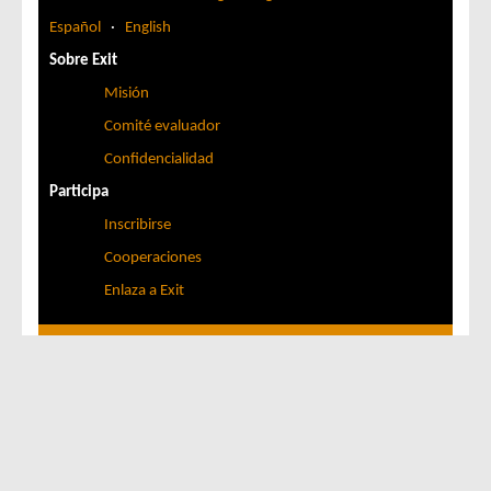
Español
·
English
Sobre Exit
Misión
Comité evaluador
Confidencialidad
Participa
Inscribirse
Cooperaciones
Enlaza a Exit