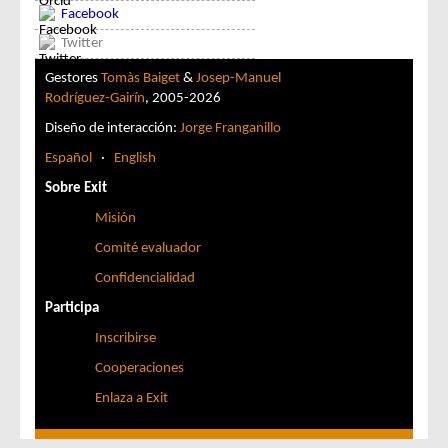
Facebook
Twitter
Gestores
Tomàs Baiget
&
Josep-Manuel
Rodríguez-Gairín
, 2005-2026
Diseño de interacción:
Jorge Franganillo
Español
·
English
Sobre Exit
Misión
Comité evaluador
Confidencialidad
Participa
Inscribirse
Cooperaciones
Enlaza a Exit