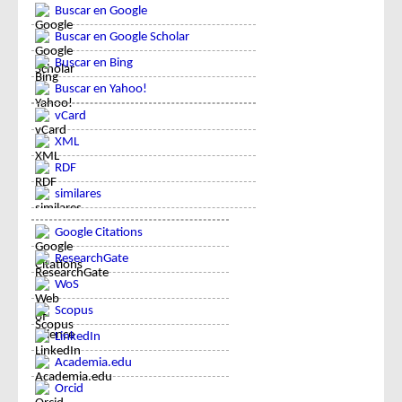
Buscar en Google
Buscar en Google Scholar
Buscar en Bing
Buscar en Yahoo!
vCard
XML
RDF
similares
Google Citations
ResearchGate
WoS
Scopus
LinkedIn
Academia.edu
Orcid