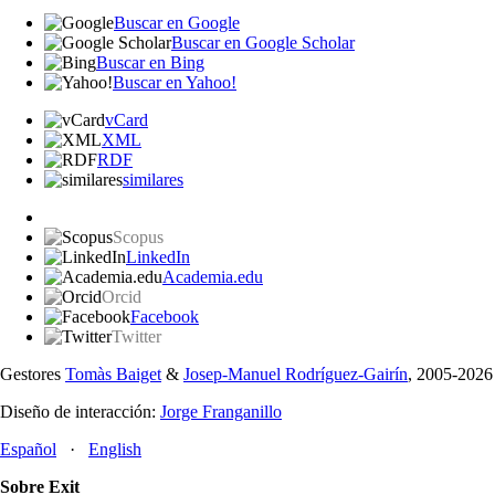
Buscar en Google
Buscar en Google Scholar
Buscar en Bing
Buscar en Yahoo!
vCard
XML
RDF
similares
Scopus
LinkedIn
Academia.edu
Orcid
Facebook
Twitter
Gestores
Tomàs Baiget
&
Josep-Manuel Rodríguez-Gairín
, 2005-2026
Diseño de interacción:
Jorge Franganillo
Español
·
English
Sobre Exit