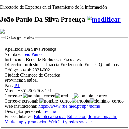
Directorio de Expertos en el Tratamiento de la Información
João Paulo Da Silva Proença
Datos generales
Apellidos:
Da Silva Proença
Nombre:
João Paulo
Institución:
Rede de Bibliotecas Escolares
Dirección profesional:
Praceta Frederico de Freitas, Quintinhas
Código postal:
2821-002
Ciudad:
Charneca de Caparica
Provincia:
Setúbal
País:
PT
Móvil:
+351-966 568 121
Correo-e:
Correo-e personal:
Web institucional:
https://www.rbe.mec.pt/np4/home
Descriptor personal:
Lectura
Especialidades:
Biblioteca escolar
Educación, formación, alfin
Marketing y promoción
Web 2.0 y redes sociales