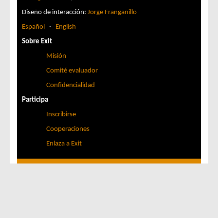
Diseño de interacción:
Jorge Franganillo
Español
·
English
Sobre Exit
Misión
Comité evaluador
Confidencialidad
Participa
Inscribirse
Cooperaciones
Enlaza a Exit