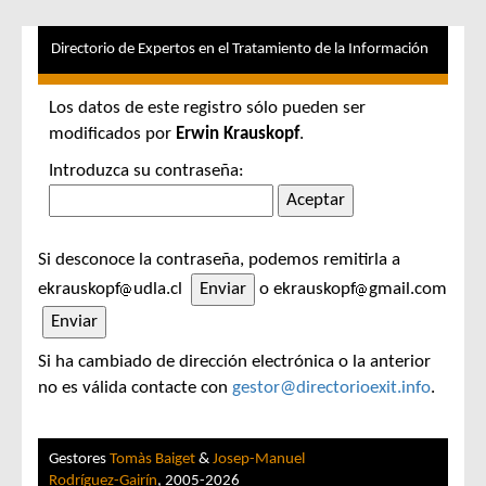
Directorio de Expertos en el Tratamiento de la Información
Los datos de este registro sólo pueden ser
modificados por
Erwin Krauskopf
.
Introduzca su contraseña:
Si desconoce la contraseña, podemos remitirla a
ekrauskopf
udla.cl
o ekrauskopf
gmail.com
Si ha cambiado de dirección electrónica o la anterior
no es válida contacte con
gestor@directorioexit.info
.
Gestores
Tomàs Baiget
&
Josep-Manuel
Rodríguez-Gairín
, 2005-2026