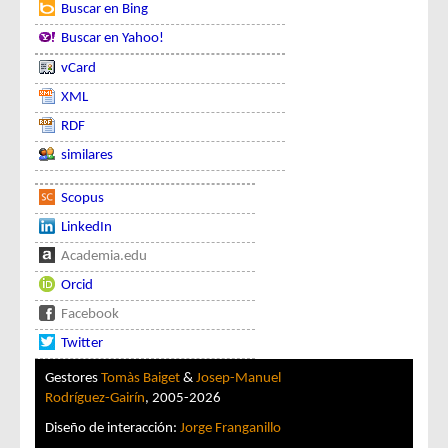
Buscar en Bing
Buscar en Yahoo!
vCard
XML
RDF
similares
Scopus
LinkedIn
Academia.edu
Orcid
Facebook
Twitter
Gestores
Tomàs Baiget
&
Josep-Manuel
Rodríguez-Gairín
, 2005-2026
Diseño de interacción:
Jorge Franganillo