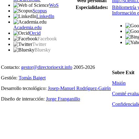
Web personal:
http://scient
WoS
Especialidades:
Bibliometría 
Scopus
Información 
LinkedIn
Academia.edu
Orcid
Facebook
Twitter
Bluesky
Contacto:
gestor@directorioexit.info
2005-2026
Sobre Exit
Gestión:
Tomàs Baiget
Misión
Desarrollo tecnológico:
Josep-Manuel Rodríguez-Gairín
Comité evalu
Diseño de interacción:
Jorge Franganillo
Confidencial