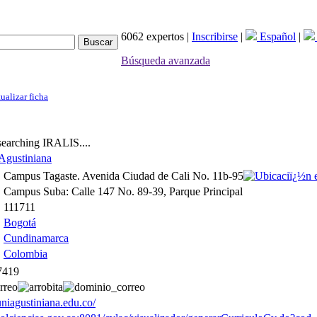
6062 expertos |
Inscribirse
|
Español
|
Búsqueda avanzada
ualizar ficha
earching IRALIS....
 Agustiniana
Campus Tagaste. Avenida Ciudad de Cali No. 11b-95
Campus Suba: Calle 147 No. 89-39, Parque Principal
111711
Bogotá
Cundinamarca
Colombia
7419
niagustiniana.edu.co/