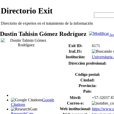
Directorio Exit
Directorio de expertos en el tratamiento de la información
Dustin Tahisin Gómez Rodríguez
Act
Exit ID:
6171
IraLIS:
s
Institución:
Universitaria
Dirección profesional:
Código postal:
Ciudad:
Provincia:
País:
Móvil:
+57-32037 8
Google
Correo-e:
Citations
Web institucional:
https://www.u
ResearchGate