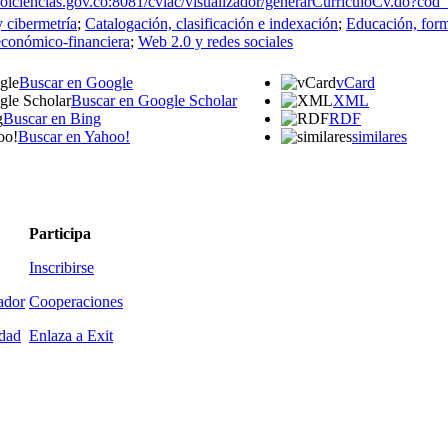
i.colciencias.gov.co:8081/cvlac/visualizador/generarCurriculoCv.do?c
y cibermetría
;
Catalogación, clasificación e indexación
;
Educación, form
económico-financiera
;
Web 2.0 y redes sociales
Buscar en Google
vCard
Buscar en Google Scholar
XML
Buscar en Bing
RDF
Buscar en Yahoo!
similares
Participa
Inscribirse
ador
Cooperaciones
idad
Enlaza a Exit