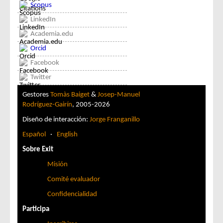
Scopus
LinkedIn
Academia.edu
Orcid
Facebook
Twitter
Gestores
Tomàs Baiget
&
Josep-Manuel
Rodríguez-Gairín
, 2005-2026
Diseño de interacción:
Jorge Franganillo
Español
·
English
Sobre Exit
Misión
Comité evaluador
Confidencialidad
Participa