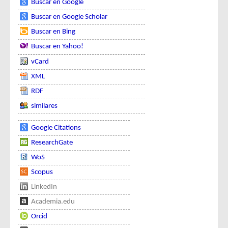
Buscar en Google
Buscar en Google Scholar
Buscar en Bing
Buscar en Yahoo!
vCard
XML
RDF
similares
Google Citations
ResearchGate
WoS
Scopus
LinkedIn
Academia.edu
Orcid