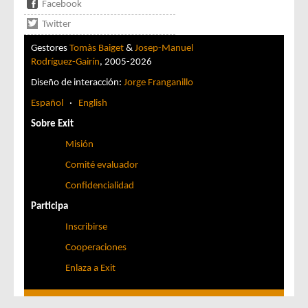
Facebook
Twitter
Gestores
Tomàs Baiget
&
Josep-Manuel
Rodríguez-Gairín
, 2005-2026
Diseño de interacción:
Jorge Franganillo
Español
·
English
Sobre Exit
Misión
Comité evaluador
Confidencialidad
Participa
Inscribirse
Cooperaciones
Enlaza a Exit