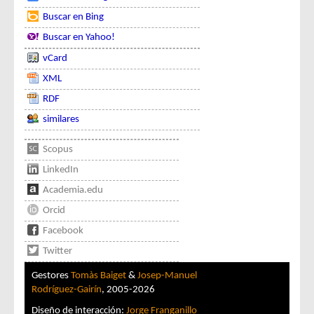
Buscar en Bing
Buscar en Yahoo!
vCard
XML
RDF
similares
Scopus
LinkedIn
Academia.edu
Orcid
Facebook
Twitter
Gestores
Tomàs Baiget
&
Josep-Manuel
Rodríguez-Gairín
, 2005-2026
Diseño de interacción:
Jorge Franganillo