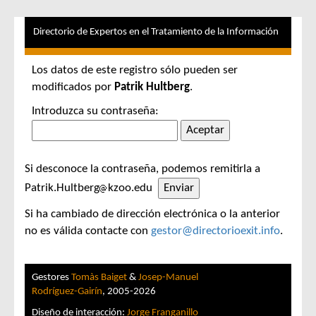
Directorio de Expertos en el Tratamiento de la Información
Los datos de este registro sólo pueden ser
modificados por
Patrik Hultberg
.
Introduzca su contraseña:
Si desconoce la contraseña, podemos remitirla a
Patrik.Hultberg
kzoo.edu
Si ha cambiado de dirección electrónica o la anterior
no es válida contacte con
gestor@directorioexit.info
.
Gestores
Tomàs Baiget
&
Josep-Manuel
Rodríguez-Gairín
, 2005-2026
Diseño de interacción:
Jorge Franganillo