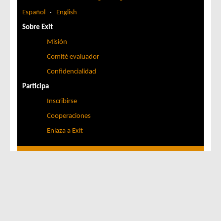
Español
·
English
Sobre Exit
Misión
Comité evaluador
Confidencialidad
Participa
Inscribirse
Cooperaciones
Enlaza a Exit