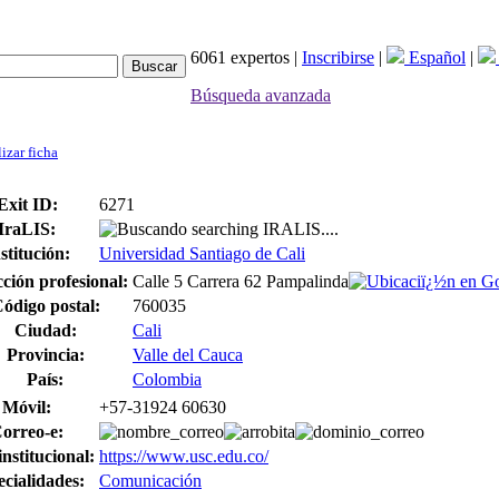
6061 expertos |
Inscribirse
|
Español
|
Búsqueda avanzada
izar ficha
Exit ID:
6271
IraLIS:
searching IRALIS....
stitución:
Universidad Santiago de Cali
ción profesional:
Calle 5 Carrera 62 Pampalinda
ódigo postal:
760035
Ciudad:
Cali
Provincia:
Valle del Cauca
País:
Colombia
Móvil:
+57-31924 60630
orreo-e:
nstitucional:
https://www.usc.edu.co/
cialidades:
Comunicación