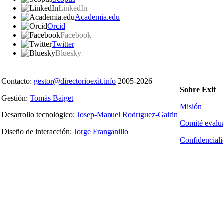
LinkedIn
Academia.edu
Orcid
Facebook
Twitter
Bluesky
Contacto:
gestor@directorioexit.info
2005-2026
Sobre Exit
Gestión:
Tomàs Baiget
Misión
Desarrollo tecnológico:
Josep-Manuel Rodríguez-Gairín
Comité evalu
Diseño de interacción:
Jorge Franganillo
Confidencial