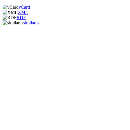
vCard
XML
RDF
similares