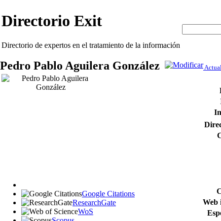
Directorio Exit
Directorio de expertos en el tratamiento de la información
Pedro Pablo Aguilera González
Actual
In
Direc
C
C
Google Citations
Web i
ResearchGate
WoS
Espe
Scopus