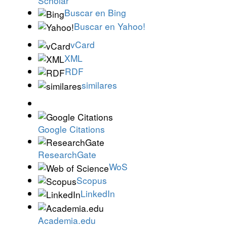
Scholar
Buscar en Bing
Buscar en Yahoo!
vCard
XML
RDF
similares
Google Citations
ResearchGate
WoS
Scopus
LinkedIn
Academia.edu