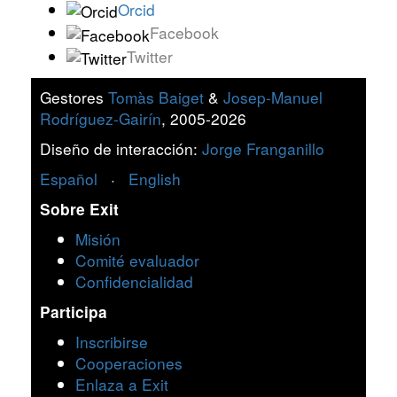
Orcid
Facebook
Twitter
Gestores
Tomàs Baiget
&
Josep-Manuel
Rodríguez-Gairín
, 2005-2026
Diseño de interacción:
Jorge Franganillo
Español
·
English
Sobre Exit
Misión
Comité evaluador
Confidencialidad
Participa
Inscribirse
Cooperaciones
Enlaza a Exit