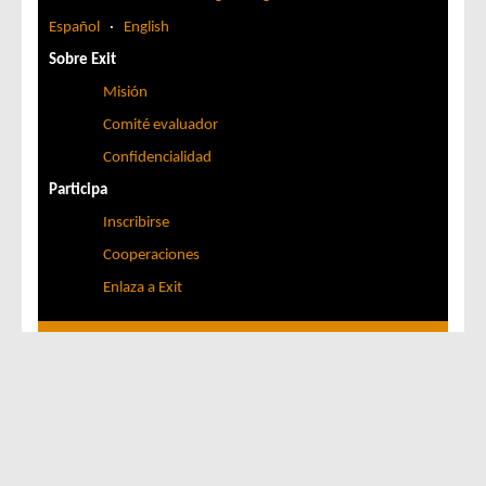
Español
·
English
Sobre Exit
Misión
Comité evaluador
Confidencialidad
Participa
Inscribirse
Cooperaciones
Enlaza a Exit