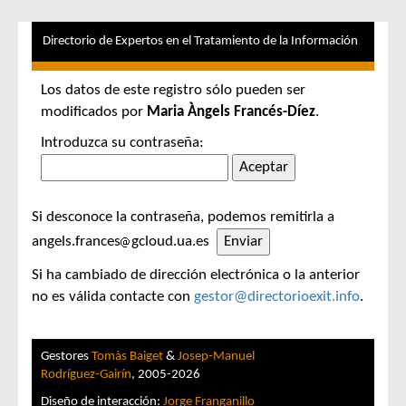
Directorio de Expertos en el Tratamiento de la Información
Los datos de este registro sólo pueden ser
modificados por
Maria Àngels Francés-Díez
.
Introduzca su contraseña:
Si desconoce la contraseña, podemos remitirla a
angels.frances
gcloud.ua.es
Si ha cambiado de dirección electrónica o la anterior
no es válida contacte con
gestor@directorioexit.info
.
Gestores
Tomàs Baiget
&
Josep-Manuel
Rodríguez-Gairín
, 2005-2026
Diseño de interacción:
Jorge Franganillo