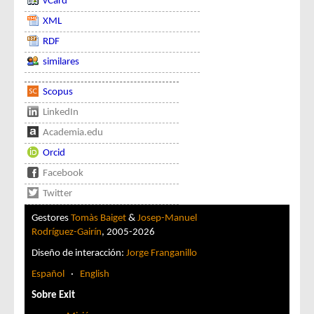
vCard
XML
RDF
similares
Scopus
LinkedIn
Academia.edu
Orcid
Facebook
Twitter
Gestores
Tomàs Baiget
&
Josep-Manuel
Rodríguez-Gairín
, 2005-2026
Diseño de interacción:
Jorge Franganillo
Español
·
English
Sobre Exit