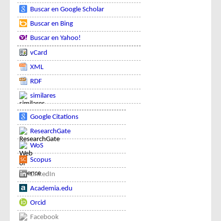
Buscar en Google Scholar
Buscar en Bing
Buscar en Yahoo!
vCard
XML
RDF
similares
Google Citations
ResearchGate
WoS
Scopus
LinkedIn
Academia.edu
Orcid
Facebook