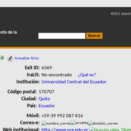
6061 exper
ento de la
ra
Actualizar ficha
Exit ID:
6369
IraLIS:
No encontrado
¿Qué es?
Institución:
Universidad Central del Ecuador
Código postal:
170707
Ciudad:
Quito
País:
Ecuador
Móvil:
+59-39 992 087 816
Correo-e:
Web institucional:
http://www.uce.edu.ec
Direc