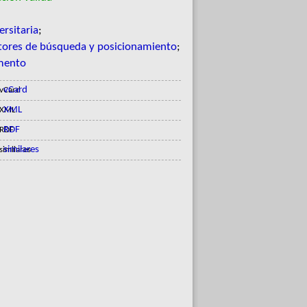
ersitaria
;
ores de búsqueda y posicionamiento
;
umento
vCard
XML
RDF
similares