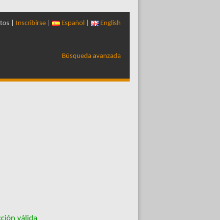
tos |
Inscribirse
|
Español
|
English
Búsqueda avanzada
ción válida