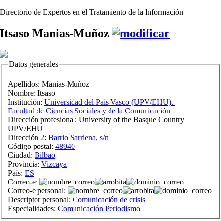
Directorio de Expertos en el Tratamiento de la Información
Itsaso Manias-Muñoz
Datos generales
Apellidos:
Manias-Muñoz
Nombre:
Itsaso
Institución:
Universidad del País Vasco (UPV/EHU).
Facultad de Ciencias Sociales y de la Comunicación
Dirección profesional:
University of the Basque Country
UPV/EHU
Dirección 2:
Barrio Sarriena, s/n
Código postal:
48940
Ciudad:
Bilbao
Provincia:
Vizcaya
País:
ES
Correo-e:
Correo-e personal:
Descriptor personal:
Comunicación de crisis
Especialidades:
Comunicación
Periodismo