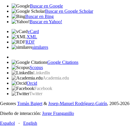
Buscar en Google
Buscar en Google Scholar
Buscar en Bing
Buscar en Yahoo!
vCard
XML
RDF
similares
Google Citations
Scopus
LinkedIn
Academia.edu
Orcid
Facebook
Twitter
Gestores
Tomàs Baiget
&
Josep-Manuel Rodríguez-Gairín
, 2005-2026
Diseño de interacción:
Jorge Franganillo
Español
·
English