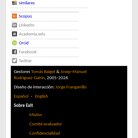
similares
Scopus
LinkedIn
Academia.edu
Orcid
Facebook
Twitter
Gestores
Tomàs Baiget
&
Josep-Manuel
Rodríguez-Gairín
, 2005-2026
Diseño de interacción:
Jorge Franganillo
Español
·
English
Sobre Exit
Misión
Comité evaluador
Confidencialidad