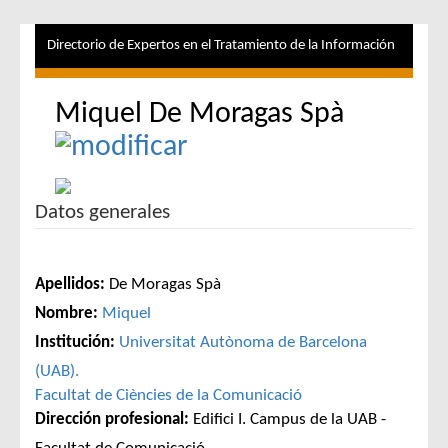
Directorio de Expertos en el Tratamiento de la Información
Miquel De Moragas Spà
Datos generales
Apellidos:
De Moragas Spà
Nombre:
Miquel
Institución:
Universitat Autònoma de Barcelona
(UAB).
Facultat de Ciències de la Comunicació
Dirección profesional:
Edifici I. Campus de la UAB -