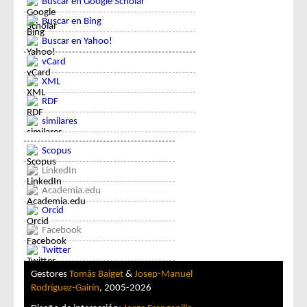
Buscar en Google Scholar
Buscar en Bing
Buscar en Yahoo!
vCard
XML
RDF
similares
Scopus
LinkedIn
Academia.edu
Orcid
Facebook
Twitter
Gestores
Tomàs Baiget
&
Josep-Manuel
Rodríguez-Gairín
, 2005-2026