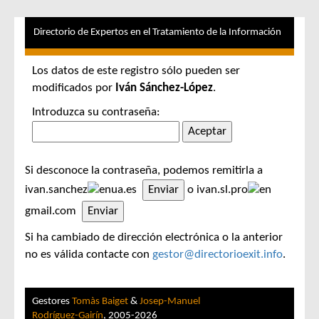
Directorio de Expertos en el Tratamiento de la Información
Los datos de este registro sólo pueden ser
modificados por
Iván Sánchez-López
.
Introduzca su contraseña:
Si desconoce la contraseña, podemos remitirla a
ivan.sanchez
ua.es
o ivan.sl.pro
gmail.com
Si ha cambiado de dirección electrónica o la anterior
no es válida contacte con
gestor@directorioexit.info
.
Gestores
Tomàs Baiget
&
Josep-Manuel
Rodríguez-Gairín
, 2005-2026