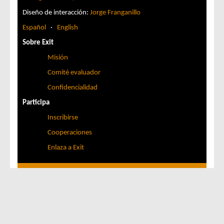
Diseño de interacción:
Jorge Franganillo
Español
·
English
Sobre Exit
Misión
Comité evaluador
Confidencialidad
Participa
Inscribirse
Cooperaciones
Enlaza a Exit