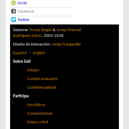
Orcid
Facebook
Twitter
Gestores
Tomàs Baiget
&
Josep-Manuel
Rodríguez-Gairín
, 2005-2026
Diseño de interacción:
Jorge Franganillo
Español
·
English
Sobre Exit
Misión
Comité evaluador
Confidencialidad
Participa
Inscribirse
Cooperaciones
Enlaza a Exit