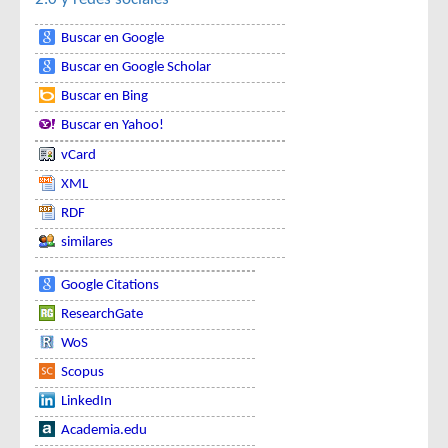
Buscar en Google
Buscar en Google Scholar
Buscar en Bing
Buscar en Yahoo!
vCard
XML
RDF
similares
Google Citations
ResearchGate
WoS
Scopus
LinkedIn
Academia.edu