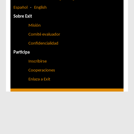
Español
·
English
Sobre Exit
Misión
Comité evaluador
Confidencialidad
Participa
Inscribirse
Cooperaciones
Enlaza a Exit