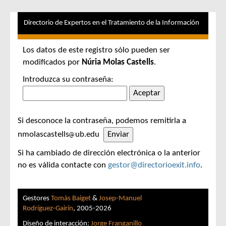
Directorio de Expertos en el Tratamiento de la Información
Los datos de este registro sólo pueden ser
modificados por
Núria Molas Castells
.
Introduzca su contraseña:
Si desconoce la contraseña, podemos remitirla a
nmolascastells
ub.edu
Si ha cambiado de dirección electrónica o la anterior
no es válida contacte con
gestor@directorioexit.info
.
Gestores
Tomàs Baiget
&
Josep-Manuel
Rodríguez-Gairín
, 2005-2026
Diseño de interacción:
Jorge Franganillo