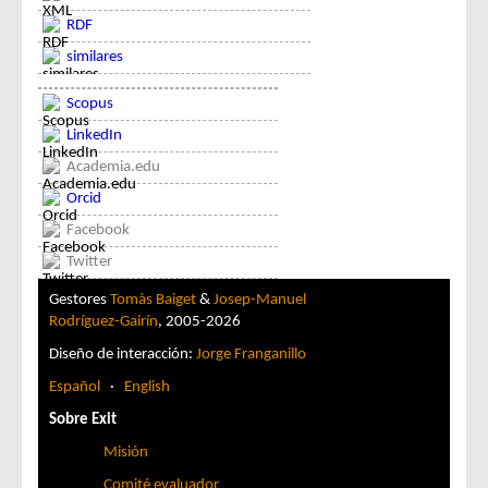
RDF
similares
Scopus
LinkedIn
Academia.edu
Orcid
Facebook
Twitter
Gestores
Tomàs Baiget
&
Josep-Manuel
Rodríguez-Gairín
, 2005-2026
Diseño de interacción:
Jorge Franganillo
Español
·
English
Sobre Exit
Misión
Comité evaluador