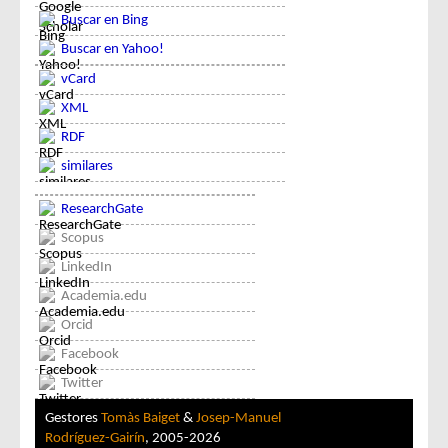
Buscar en Bing
Buscar en Yahoo!
vCard
XML
RDF
similares
ResearchGate
Scopus
LinkedIn
Academia.edu
Orcid
Facebook
Twitter
Gestores
Tomàs Baiget
&
Josep-Manuel
Rodríguez-Gairín
, 2005-2026