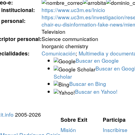
eo-e:
https://www.uc3m.es/Inicio
institucional:
https://www.uc3m.es/investigacion/res
personal:
chair-eu-disinformation-fake-news/miem
Television
Science communication
riptor personal:
Inorganic chemistry
Comunicación
;
Multimedia y documenta
cialidades:
Buscar en Google
Buscar en Goog
Scholar
Buscar en Bing
Buscar en Yahoo!
t.info
2005-2026
Sobre Exit
Participa
Misión
Inscribirse
Manuel Rodríguez-Gairín