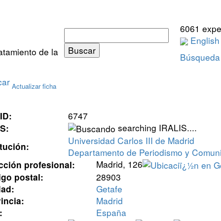
6061 expe
English
ratamiento de la
Búsqueda
Actualizar ficha
6747
 ID:
searching IRALIS....
IS:
Universidad Carlos III de Madrid
itución:
Departamento de Periodismo y Comuni
Madrid, 126
cción profesional:
28903
go postal:
Getafe
dad:
Madrid
incia:
España
: