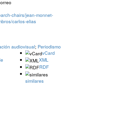
earch-chairs/jean-monnet-
bros/carlos-elias
ción audiovisual
;
Periodismo
vCard
le
XML
RDF
similares