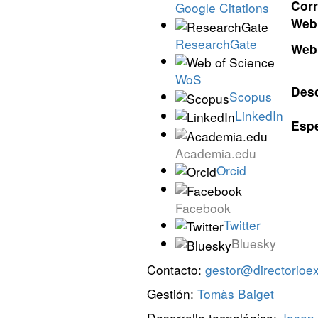
Corr
Google Citations
Web 
ResearchGate
Web 
WoS
Desc
Scopus
LinkedIn
Espe
Academia.edu
Orcid
Facebook
Twitter
Bluesky
Contacto:
gestor@directorioexi
Gestión:
Tomàs Baiget
Desarrollo tecnológico:
Josep-