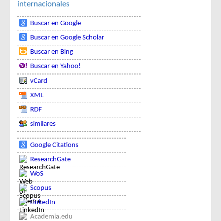
internacionales
Buscar en Google
Buscar en Google Scholar
Buscar en Bing
Buscar en Yahoo!
vCard
XML
RDF
similares
Google Citations
ResearchGate
WoS
Scopus
LinkedIn
Academia.edu