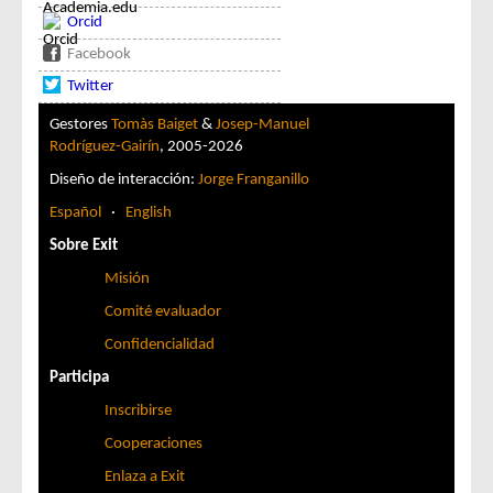
Orcid
Facebook
Twitter
Gestores
Tomàs Baiget
&
Josep-Manuel
Rodríguez-Gairín
, 2005-2026
Diseño de interacción:
Jorge Franganillo
Español
·
English
Sobre Exit
Misión
Comité evaluador
Confidencialidad
Participa
Inscribirse
Cooperaciones
Enlaza a Exit