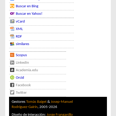
Buscar en Bing
Buscar en Yahoo!
vCard
XML
RDF
similares
Scopus
LinkedIn
Academia.edu
Orcid
Facebook
Twitter
Gestores
Tomàs Baiget
&
Josep-Manuel
Rodríguez-Gairín
, 2005-2026
Diseño de interacción:
Jorge Franganillo