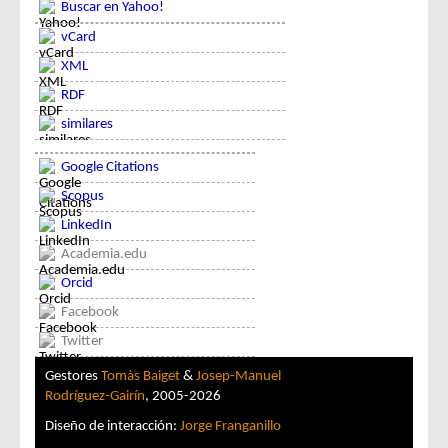
Buscar en Yahoo!
vCard
XML
RDF
similares
Google Citations
Scopus
LinkedIn
Academia.edu
Orcid
Facebook
Twitter
Gestores
Tomàs Baiget
&
Josep-Manuel
Rodríguez-Gairín
, 2005-2026
Diseño de interacción:
Jorge Franganillo