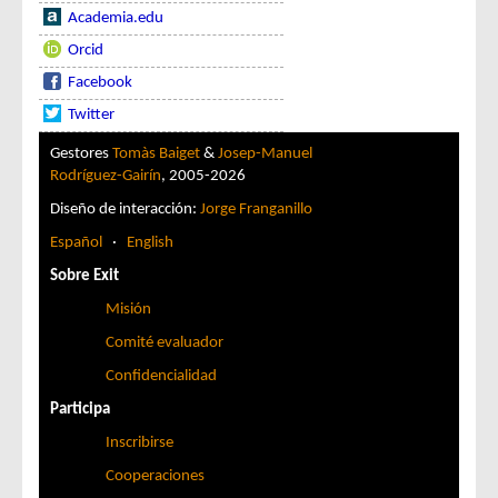
Academia.edu
Orcid
Facebook
Twitter
Gestores
Tomàs Baiget
&
Josep-Manuel
Rodríguez-Gairín
, 2005-2026
Diseño de interacción:
Jorge Franganillo
Español
·
English
Sobre Exit
Misión
Comité evaluador
Confidencialidad
Participa
Inscribirse
Cooperaciones