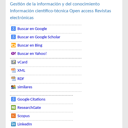
Gestión de la información y del conocimiento
Información científico-técnica
Open access
Revistas
electrónicas
Buscar en Google
Buscar en Google Scholar
Buscar en Bing
Buscar en Yahoo!
vCard
XML
RDF
similares
Google Citations
ResearchGate
Scopus
LinkedIn