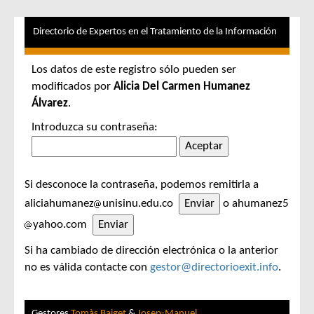
Directorio de Expertos en el Tratamiento de la Información
Los datos de este registro sólo pueden ser
modificados por
Alicia Del Carmen Humanez
Álvarez
.
Introduzca su contraseña:
Si desconoce la contraseña, podemos remitirla a
aliciahumanez
unisinu.edu.co
o ahumanez5
yahoo.com
Si ha cambiado de dirección electrónica o la anterior
no es válida contacte con
gestor@directorioexit.info
.
Gestores
Tomàs Baiget
&
Josep-Manuel