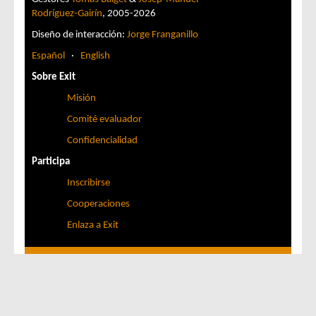
Rodríguez-Gairín
, 2005-2026
Diseño de interacción:
Jorge Franganillo
Español
·
English
Sobre Exit
Misión
Comité evaluador
Confidencialidad
Participa
Inscribirse
Cooperaciones
Enlaza a Exit