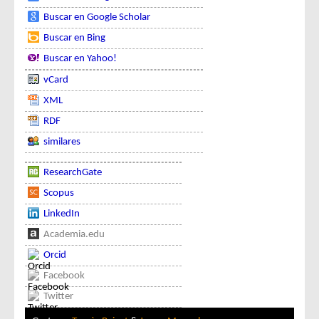
Buscar en Google Scholar
Buscar en Bing
Buscar en Yahoo!
vCard
XML
RDF
similares
ResearchGate
Scopus
LinkedIn
Academia.edu
Orcid
Facebook
Twitter