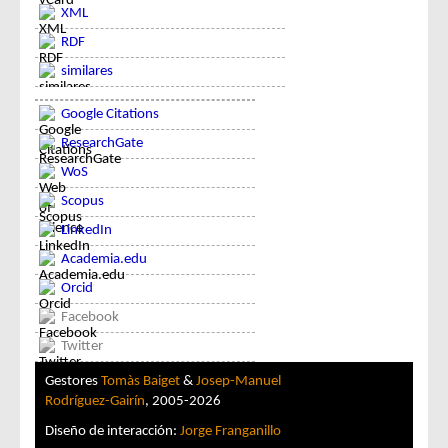
XML
RDF
similares
Google Citations
ResearchGate
WoS
Scopus
LinkedIn
Academia.edu
Orcid
Facebook
Twitter
Gestores
Tomàs Baiget
&
Josep-Manuel
Rodríguez-Gairín
, 2005-2026
Diseño de interacción:
Jorge Franganillo