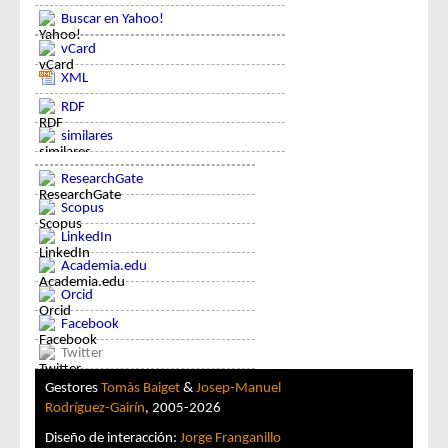
Buscar en Yahoo!
vCard
XML
RDF
similares
ResearchGate
Scopus
LinkedIn
Academia.edu
Orcid
Facebook
Twitter
Gestores
Tomàs Baiget
&
Josep-Manuel
Rodríguez-Gairín
, 2005-2026
Diseño de interacción:
Jorge Franganillo