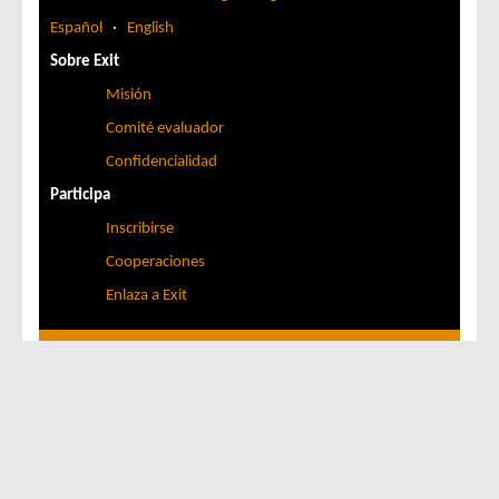
Español
·
English
Sobre Exit
Misión
Comité evaluador
Confidencialidad
Participa
Inscribirse
Cooperaciones
Enlaza a Exit