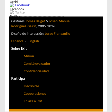
Facebook
Twitter
Gestores
Tomàs Baiget
&
Josep-Manuel
Rodríguez-Gairín
, 2005-2026
Diseño de interacción:
Jorge Franganillo
Español
·
English
Sobre Exit
Misión
Comité evaluador
Confidencialidad
Participa
Inscribirse
Cooperaciones
Enlaza a Exit