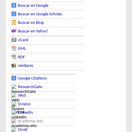
Buscar en Google
Buscar en Google Scholar
Buscar en Bing
Buscar en Yahoo!
vCard
XML
RDF
similares
Google Citations
ResearchGate
WoS
Scopus
LinkedIn
Academia.edu
Orcid