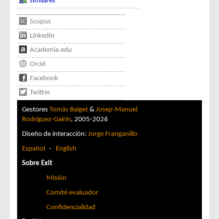
similares
Scopus
LinkedIn
Academia.edu
Orcid
Facebook
Twitter
Gestores
Tomàs Baiget
&
Josep-Manuel
Rodríguez-Gairín
, 2005-2026
Diseño de interacción:
Jorge Franganillo
Español
·
English
Sobre Exit
Misión
Comité evaluador
Confidencialidad