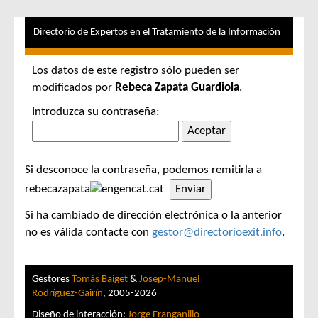
Directorio de Expertos en el Tratamiento de la Información
Los datos de este registro sólo pueden ser
modificados por
Rebeca Zapata Guardiola
.
Introduzca su contraseña:
Si desconoce la contraseña, podemos remitirla a
rebecazapata
gencat.cat
Si ha cambiado de dirección electrónica o la anterior
no es válida contacte con
gestor@directorioexit.info
.
Gestores
Tomàs Baiget
&
Josep-Manuel
Rodríguez-Gairín
, 2005-2026
Diseño de interacción:
Jorge Franganillo