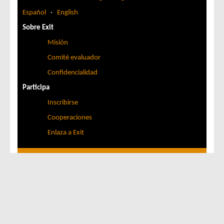
Español
·
English
Sobre Exit
Misión
Comité evaluador
Confidencialidad
Participa
Inscribirse
Cooperaciones
Enlaza a Exit