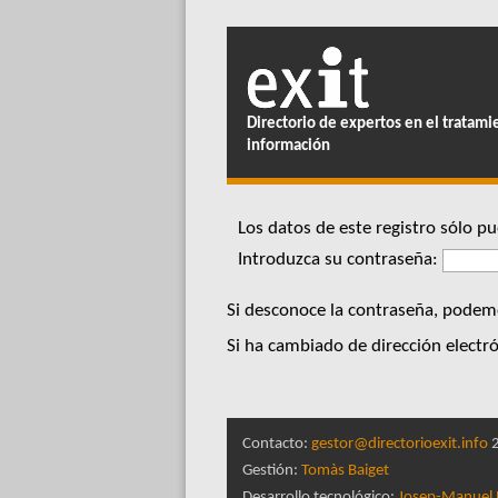
Directorio de expertos en el tratami
información
Los datos de este registro sólo 
Introduzca su contraseña:
Si desconoce la contraseña, podemo
Si ha cambiado de dirección electró
Contacto:
gestor@directorioexit.info
2
Gestión:
Tomàs Baiget
Desarrollo tecnológico:
Josep-Manuel 