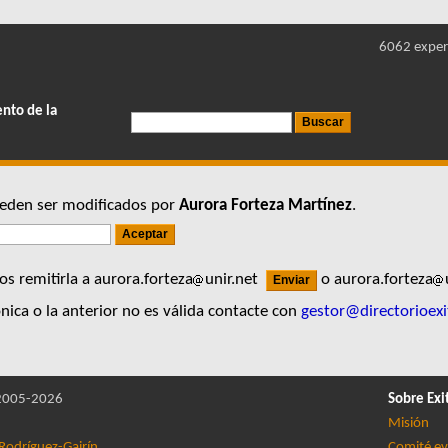
6062 exper
ento de la
pueden ser modificados por
Aurora Forteza Martínez
.
s remitirla a aurora.forteza
unir.net
o aurora.forteza
nica o la anterior no es válida contacte con
gestor@directorioexi
005-2026
Sobre Exi
Misión
Rodríguez-Gairín
Comité ev