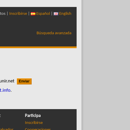
tos |
Inscribirse
|
Español
|
English
Búsqueda avanzada
unir.net
t.info
.
t
Participa
Inscribirse
aluador
Cooperaciones