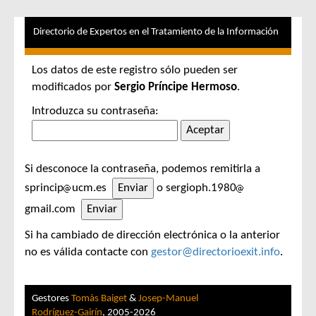
Directorio de Expertos en el Tratamiento de la Información
Los datos de este registro sólo pueden ser
modificados por
Sergio Príncipe Hermoso
.
Introduzca su contraseña:
Si desconoce la contraseña, podemos remitirla a
sprincip
ucm.es
o sergioph.1980
gmail.com
Si ha cambiado de dirección electrónica o la anterior
no es válida contacte con
gestor@directorioexit.info
.
Gestores
Tomàs Baiget
&
Josep-Manuel
Rodríguez-Gairín
, 2005-2026