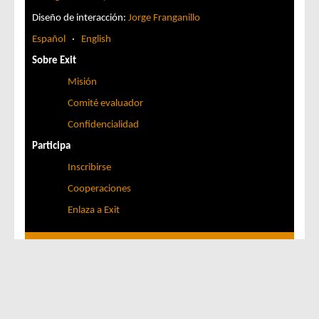
Diseño de interacción:
Jorge Franganillo
Español
·
English
Sobre Exit
Misión
Comité evaluador
Confidencialidad
Participa
Inscribirse
Cooperaciones
Enlaza a Exit