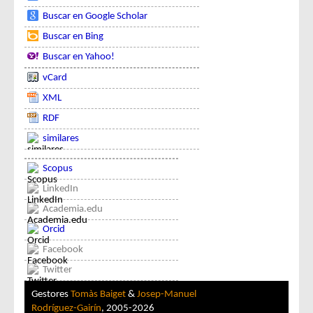
Buscar en Google Scholar
Buscar en Bing
Buscar en Yahoo!
vCard
XML
RDF
similares
Scopus
LinkedIn
Academia.edu
Orcid
Facebook
Twitter
Gestores
Tomàs Baiget
&
Josep-Manuel
Rodríguez-Gairín
, 2005-2026