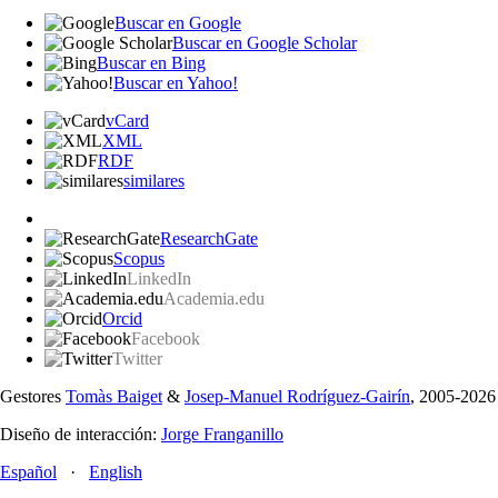
Buscar en Google
Buscar en Google Scholar
Buscar en Bing
Buscar en Yahoo!
vCard
XML
RDF
similares
ResearchGate
Scopus
LinkedIn
Academia.edu
Orcid
Facebook
Twitter
Gestores
Tomàs Baiget
&
Josep-Manuel Rodríguez-Gairín
, 2005-2026
Diseño de interacción:
Jorge Franganillo
Español
·
English