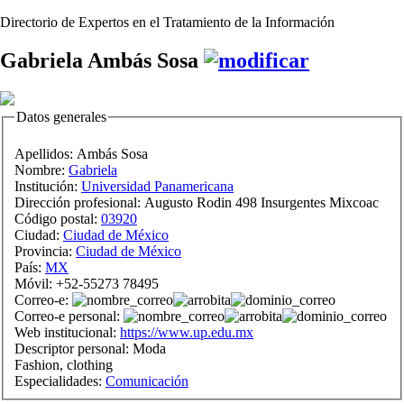
Directorio de Expertos en el Tratamiento de la Información
Gabriela Ambás Sosa
Datos generales
Apellidos:
Ambás Sosa
Nombre:
Gabriela
Institución:
Universidad Panamericana
Dirección profesional:
Augusto Rodin 498 Insurgentes Mixcoac
Código postal:
03920
Ciudad:
Ciudad de México
Provincia:
Ciudad de México
País:
MX
Móvil:
+52-55273 78495
Correo-e:
Correo-e personal:
Web institucional:
https://www.up.edu.mx
Descriptor personal:
Moda
Fashion, clothing
Especialidades:
Comunicación