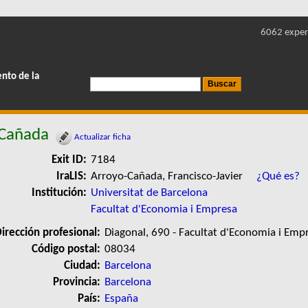
6062 exper
ento de la
 Cañada
Actualizar ficha
Exit ID:
7184
IraLIS:
Arroyo-Cañada, Francisco-Javier
¿Qué es?
Institución:
Universitat de Barcelona
Facultat d'Economia i Empresa
irección profesional:
Diagonal, 690 - Facultat d'Economia i Emp
Código postal:
08034
Ciudad:
Barcelona
Provincia:
Barcelona
País:
España