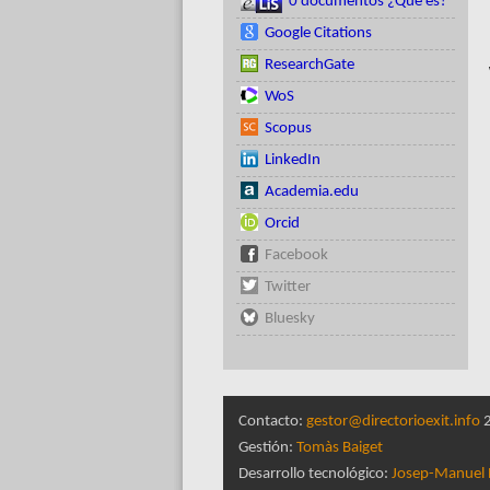
0 documentos ¿Qué es?
Google Citations
ResearchGate
WoS
Scopus
LinkedIn
Academia.edu
Orcid
Facebook
Twitter
Bluesky
Contacto:
gestor@directorioexit.info
2
Gestión:
Tomàs Baiget
Desarrollo tecnológico:
Josep-Manuel 