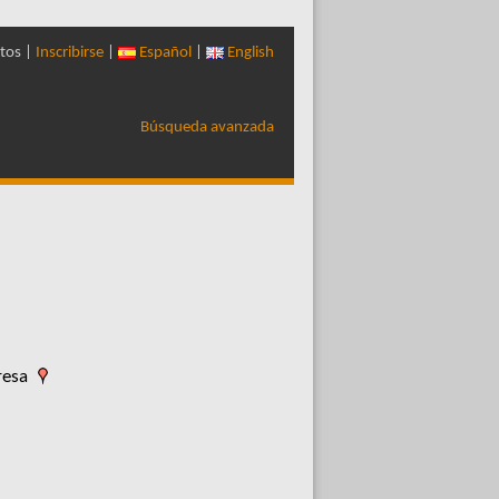
tos |
Inscribirse
|
Español
|
English
Búsqueda avanzada
resa