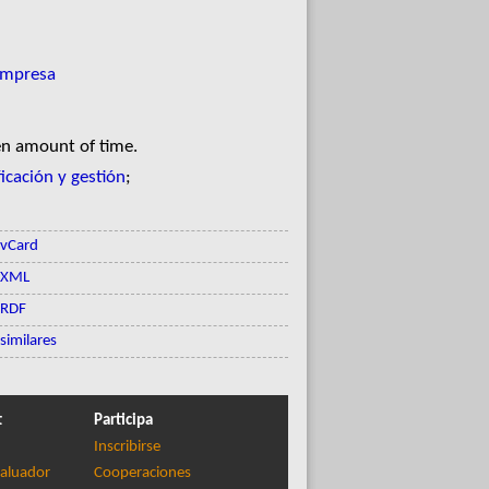
empresa
en amount of time.
ficación y gestión
;
vCard
XML
RDF
similares
t
Participa
Inscribirse
aluador
Cooperaciones