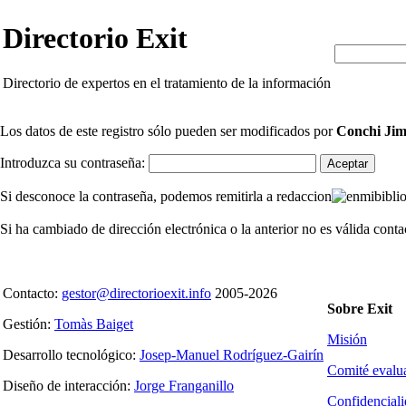
Directorio Exit
Directorio de expertos en el tratamiento de la información
Los datos de este registro sólo pueden ser modificados por
Conchi Ji
Introduzca su contraseña:
Si desconoce la contraseña, podemos remitirla a redaccion
mibibli
Si ha cambiado de dirección electrónica o la anterior no es válida cont
Contacto:
gestor@directorioexit.info
2005-2026
Sobre Exit
Gestión:
Tomàs Baiget
Misión
Desarrollo tecnológico:
Josep-Manuel Rodríguez-Gairín
Comité evalu
Diseño de interacción:
Jorge Franganillo
Confidencial