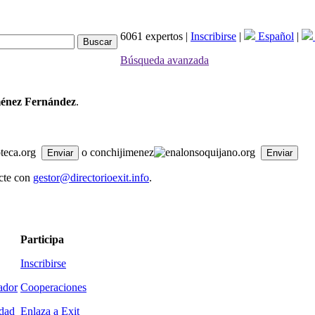
6061 expertos |
Inscribirse
|
Español
|
Búsqueda avanzada
ménez Fernández
.
oteca.org
o conchijimenez
alonsoquijano.org
acte con
gestor@directorioexit.info
.
Participa
Inscribirse
ador
Cooperaciones
idad
Enlaza a Exit