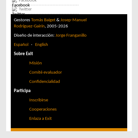
Facebook
Twitter
Gestores
Tomàs Baiget
&
Josep-Manuel
Rodríguez-Gairín
, 2005-2026
Diseño de interacción:
Jorge Franganillo
Español
·
English
Sobre Exit
Misión
Comité evaluador
Confidencialidad
Participa
Inscribirse
Cooperaciones
Enlaza a Exit