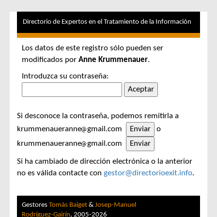
Directorio de Expertos en el Tratamiento de la Información
Los datos de este registro sólo pueden ser
modificados por
Anne Krummenauer
.
Introduzca su contraseña:
Si desconoce la contraseña, podemos remitirla a
krummenaueranne
gmail.com
o
krummenaueranne
gmail.com
Si ha cambiado de dirección electrónica o la anterior
no es válida contacte con
gestor@directorioexit.info
.
Gestores
Tomàs Baiget
&
Josep-Manuel
Rodríguez-Gairín
, 2005-2026