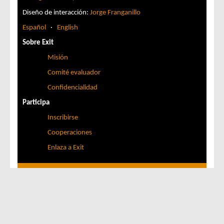
Diseño de interacción:
Jorge Franganillo
Español
·
English
Sobre Exit
Misión
Comité evaluador
Confidencialidad
Participa
Inscribirse
Cooperaciones
Enlaza a Exit