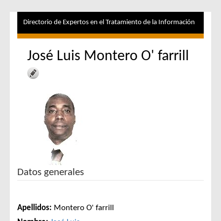
Directorio de Expertos en el Tratamiento de la Información
José Luis Montero O' farrill
Datos generales
Apellidos:
Montero O' farrill