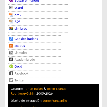
Buscar en Yahoo!
vCard
XML
RDF
similares
Google Citations
Scopus
LinkedIn
Academia.edu
Orcid
Facebook
Twitter
Gestores
Tomàs Baiget
&
Josep-Manuel
Rodríguez-Gairín
, 2005-2026
Diseño de interacción:
Jorge Franganillo