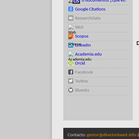
0 documentos ¿Qué es?
Google Citations
ResearchGate
WoS
Scopus
D
LinkedIn
Academia.edu
Orcid
Facebook
Twitter
Bluesky
Contacto:
gestor@directorioexit.info
2