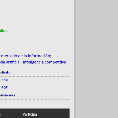
lida
y mercado de la información
;
ia artificial
;
Inteligencia competitiva
vCard
XML
RDF
similares
t
Participa