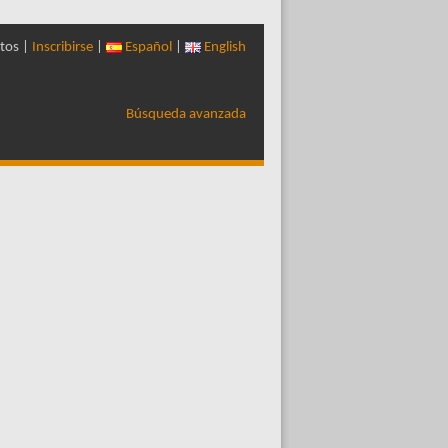
tos |
Inscribirse
|
Español
|
English
Búsqueda avanzada