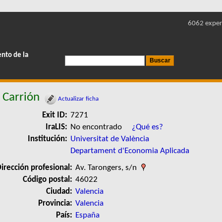
6062 exper
ento de la
 Carrión
Actualizar ficha
Exit ID:
7271
IraLIS:
No encontrado
¿Qué es?
Institución:
Universitat de València
Departament d'Economia Aplicada
irección profesional:
Av. Tarongers, s/n
Código postal:
46022
Ciudad:
Valencia
Provincia:
Valencia
País:
España